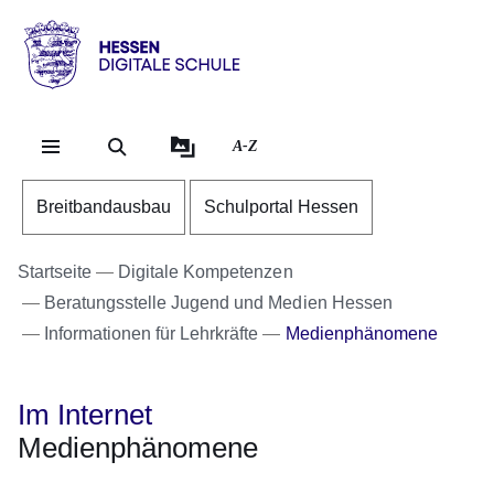
Direkt zum Kopf der Se
Direkt zum Inhalt
Direkt zum Fuß der Sei
Hessen
-
Digitale
A-Z
Schule
Breitbandausbau
Schulportal Hessen
Startseite
Digitale Kompetenzen
Beratungsstelle Jugend und Medien Hessen
Informationen für Lehrkräfte
Medienphänomene
Im Internet
Medienphänomene