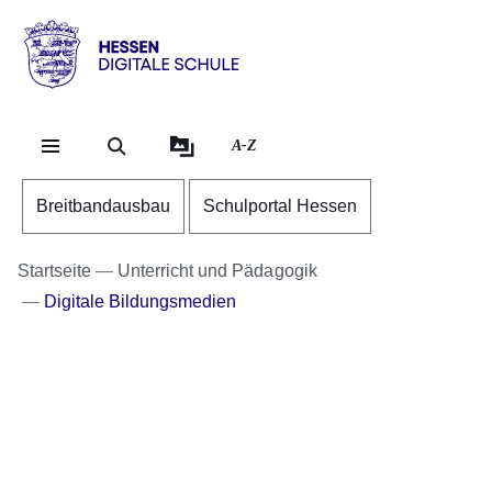
Direkt zum Kopf der Se
Direkt zum Inhalt
Direkt zum Fuß der Sei
Hessen
-
Digitale
A-Z
Schule
Breitbandausbau
Schulportal Hessen
Startseite
Unterricht und Pädagogik
Digitale Bildungsmedien