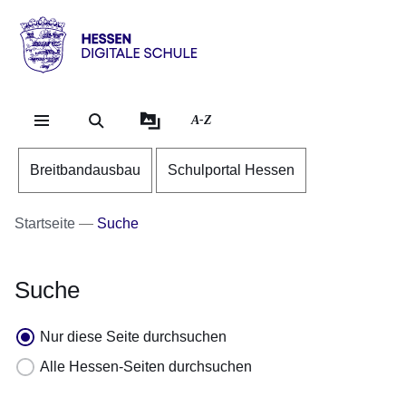
Direkt zum Kopf der Se
Direkt zum Inhalt
Direkt zum Fuß der Sei
Hessen
-
Digitale
A-Z
Schule
Breitbandausbau
Schulportal Hessen
Startseite
Suche
Suche
Nur diese Seite durchsuchen
Alle Hessen-Seiten durchsuchen