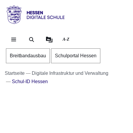
Direkt zum Kopf der Se
Direkt zum Inhalt
Direkt zum Fuß der Sei
Hessen
-
Digitale
A-Z
Schule
Breitbandausbau
Schulportal Hessen
Startseite
Digitale Infrastruktur und Verwaltung
Schul-ID Hessen