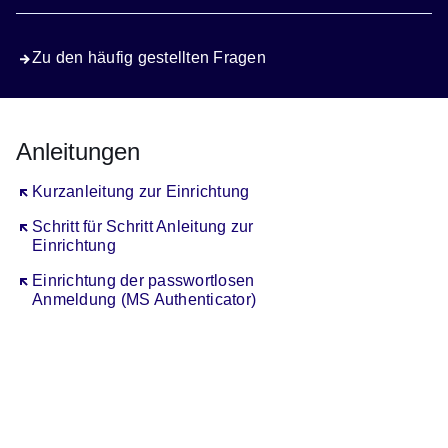
Zu den häufig gestellten Fragen
Anleitungen
Öffnet sich in einem neuen Fenster
Kurzanleitung zur Einrichtung
Öffnet sich in einem neuen Fenster
Schritt für Schritt Anleitung zur
Einrichtung
Öffnet sich in einem neuen Fenster
Einrichtung der passwortlosen
Anmeldung (MS Authenticator)
Youtube
:Dauer:
Video:
2
Minuten,
Schul-
42
ID