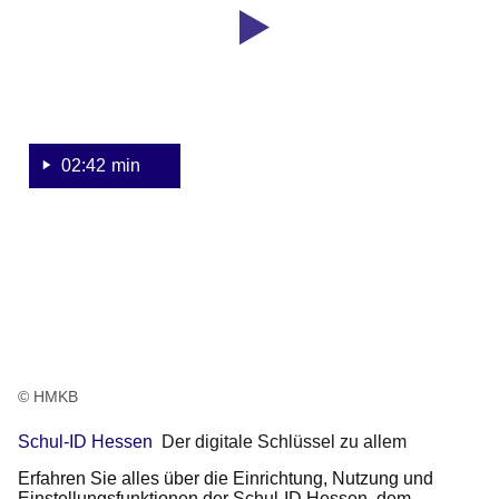
Sekunden
Hessen.
Der
digitale
Schlüssel
zu
allem.
02:42 min
© HMKB
Schul-ID Hessen
Der digitale Schlüssel zu allem
Erfahren Sie alles über die Einrichtung, Nutzung und
Einstellungsfunktionen der Schul-ID Hessen, dem