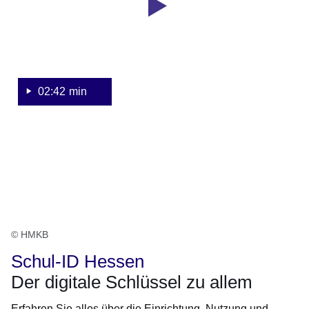
Hessen.
Der
digitale
Schlüssel
zu
allem.
02:42 min
© HMKB
Schul-ID Hessen
Der digitale Schlüssel zu allem
Erfahren Sie alles über die Einrichtung, Nutzung und