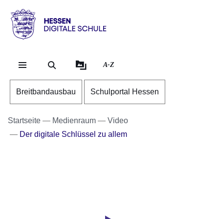
Direkt zum Kopf der Se
Direkt zum Inhalt
Direkt zum Fuß der Sei
Hessen
-
Digitale
A-Z
Schule
Breitbandausbau
Schulportal Hessen
Startseite
Medienraum
Video
Der digitale Schlüssel zu allem
Youtube
:Dauer:
Video:
2
Minuten,
Schul-
42
ID
Sekunden