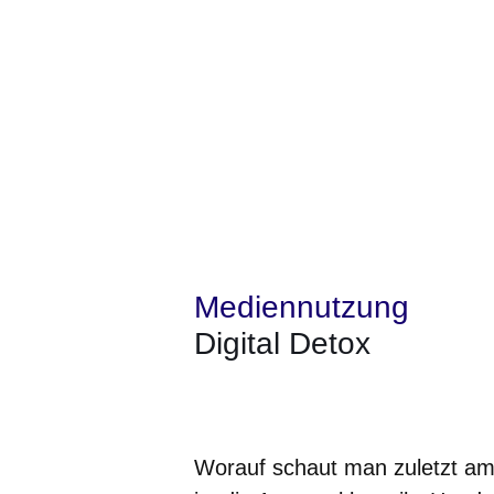
Mediennutzung
Digital Detox
Öffnet sich in einem neuen Fenster
Öffnet sich in einem neuen Fenst
Öffnet sich in einem neuen 
Öffnet sich in einem n
Öffnet sich in ein
Worauf schaut man zuletzt am