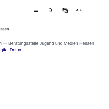
A-Z
eite
ite
essen
n
Beratungsstelle Jugend und Medien Hessen
gital Detox