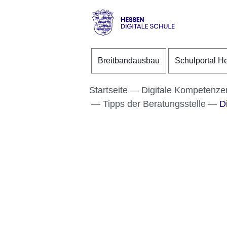
Direkt zum Kopf der S
Direkt zum Inhalt
Direkt zum Fuß der Se
Hessen
-
Breitbandausbau
Schulportal H
Digitale
Schule
Startseite
Digitale Kompetenze
Tipps der Beratungsstelle
Di