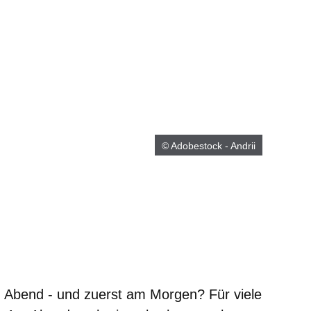
© Adobestock - Andrii
er
Fenster
euen Fenster
em neuen Fenster
 Abend - und zuerst am Morgen? Für viele