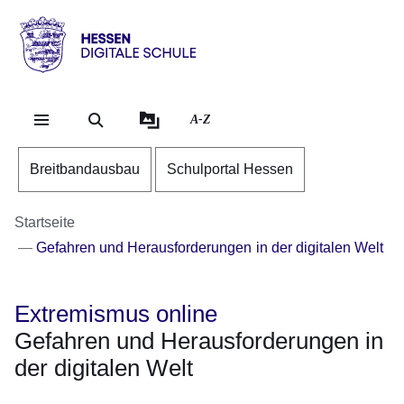
Direkt zum Kopf der Se
Direkt zum Inhalt
Direkt zum Fuß der Sei
Hessen
-
Digitale
A-Z
Schule
Breitbandausbau
Schulportal Hessen
Startseite
Gefahren und Herausforderungen in der digitalen Welt
Extremismus online
Gefahren und Herausforderungen in
der digitalen Welt