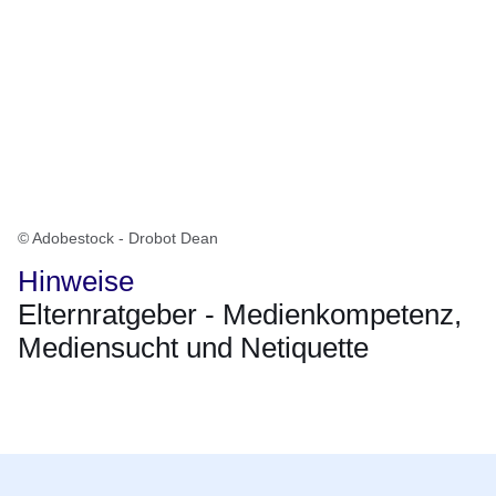
© Adobestock - Drobot Dean
Hinweise
Elternratgeber - Medienkompetenz,
Mediensucht und Netiquette
Öffnet sich in einem neuen Fenster
Öffnet sich in einem neuen Fenster
Öffnet sich in einem neuen Fenster
Öffnet sich in einem neuen Fenster
Öffnet sich in einem neuen Fenster