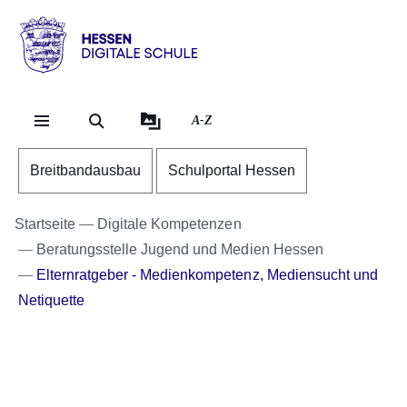
Direkt zum Kopf der Se
Direkt zum Inhalt
Direkt zum Fuß der Sei
Hessen
-
Digitale
A-Z
Schule
Breitbandausbau
Schulportal Hessen
Startseite
Digitale Kompetenzen
Beratungsstelle Jugend und Medien Hessen
Elternratgeber - Medienkompetenz, Mediensucht und
Netiquette