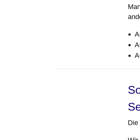
Man
and
A
A
A
So
Se
Die