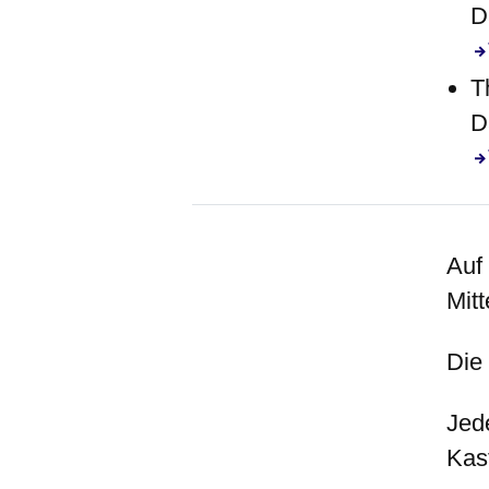
D
T
D
Auf
Mitt
Die
Jed
Kas