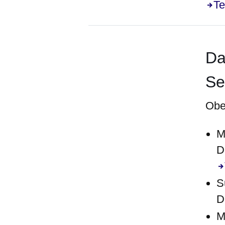
Te
Da
Se
Obe
M
D
S
D
M