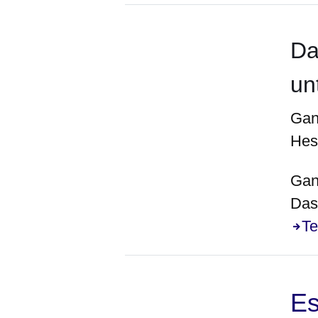
Da
un
Gan
Hes
Gan
Das 
Te
Es