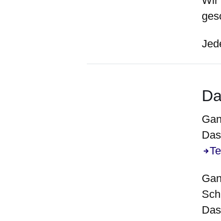
Wir
ges
Jede
Da
Gan
Das 
Te
Gan
Schr
Das 