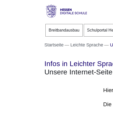
Direkt zum Kopf der S
Direkt zum Inhalt
Direkt zum Fuß der Se
Hessen
-
Breitbandausbau
Schulportal H
Digitale
Schule
Startseite
Leichte Sprache
Un
Infos in Leichter Spr
Unsere Internet-Seite
Hier
Die 