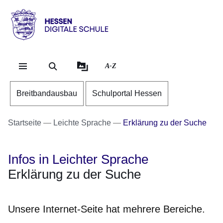
Direkt zum Kopf der Se
Direkt zum Inhalt
Direkt zum Fuß der Sei
Hessen
-
Digitale
A-Z
Schule
Breitbandausbau
Schulportal Hessen
Startseite
Leichte Sprache
Erklärung zu der Suche
Infos in Leichter Sprache
Erklärung zu der Suche
Unsere Internet-Seite hat mehrere Bereiche.