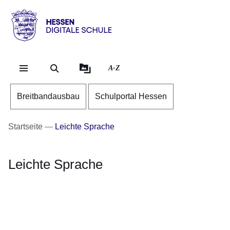
Direkt zum Kopf der Se
Direkt zum Inhalt
Direkt zum Fuß der Sei
Hessen
-
Digitale
A-Z
Schule
Breitbandausbau
Schulportal Hessen
Startseite
Leichte Sprache
Leichte Sprache