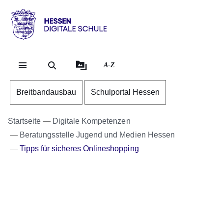
Direkt zum Kopf der Se
Direkt zum Inhalt
Direkt zum Fuß der Sei
Hessen
-
Digitale
A-Z
Schule
Breitbandausbau
Schulportal Hessen
Startseite
Digitale Kompetenzen
Beratungsstelle Jugend und Medien Hessen
Tipps für sicheres Onlineshopping