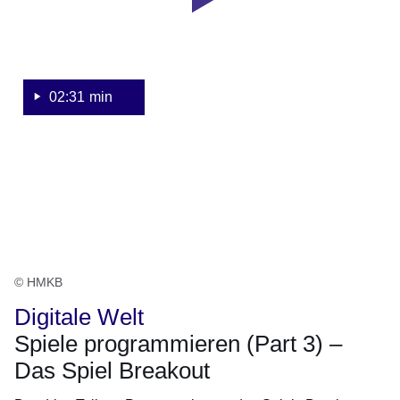
Spiele
programmieren
(Part
3)
–
02:31 min
Das
Spiel
Breakout
© HMKB
Digitale Welt
Spiele programmieren (Part 3) –
Das Spiel Breakout