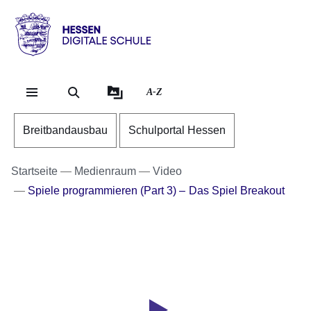
Direkt zum Kopf der Se
Direkt zum Inhalt
Direkt zum Fuß der Sei
Hessen
-
Digitale
A-Z
Schule
Breitbandausbau
Schulportal Hessen
Startseite
Medienraum
Video
Spiele programmieren (Part 3) – Das Spiel Breakout
Youtube
:Dauer:
Video:
2
Minuten,
Digitale
31
Welt:
Sekunden