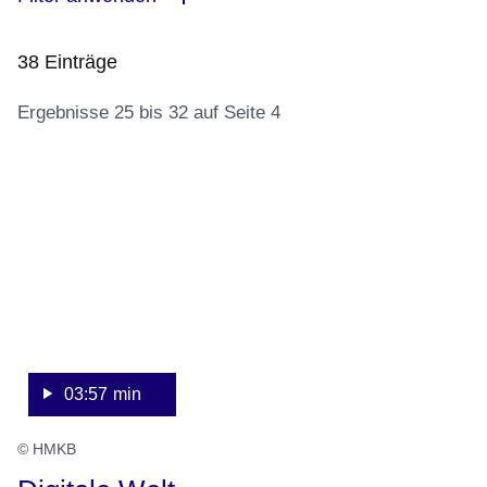
38 Einträge
Ergebnisse 25 bis 32 auf Seite 4
:Video:Dauer:
:38
3
Ergebnisse:Ergebnisse
Minuten,
25
57
bis
Sekunden
32
auf
Seite
4
03:57 min
© HMKB