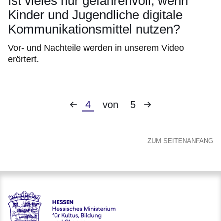
Ist vieles nur gefahrenvoll, wenn
Kinder und Jugendliche digitale
Kommunikationsmittel nutzen?
Vor- und Nachteile werden in unserem Video
erörtert.
Vorherige
Nächste
Aktuelle
4
von
5
Seite
Seite
Seite
ZUM SEITENANFANG