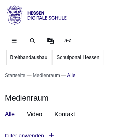
Direkt zum Kopf der Se
Direkt zum Inhalt
Direkt zum Fuß der Sei
Hessen
-
Digitale
A-Z
Schule
Breitbandausbau
Schulportal Hessen
Startseite
Medienraum
Alle
Medienraum
Alle
Video
Kontakt
Filter anwenden