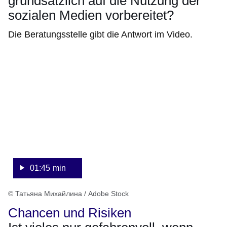
grundsätzlich auf die Nutzung der
sozialen Medien vorbereitet?
Die Beratungsstelle gibt die Antwort im Video.
:Video:Dauer:
1
Minute,
45
Sekunden
01:45 min
© Татьяна Михайлина / Adobe Stock
Chancen und Risiken