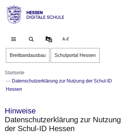
Direkt zum Kopf der Se
Direkt zum Inhalt
Direkt zum Fuß der Sei
Hessen
-
Digitale
A-Z
Schule
Breitbandausbau
Schulportal Hessen
Startseite
Datenschutzerklärung zur Nutzung der Schul-ID
Hessen
Hinweise
Datenschutzerklärung zur Nutzung
der Schul-ID Hessen